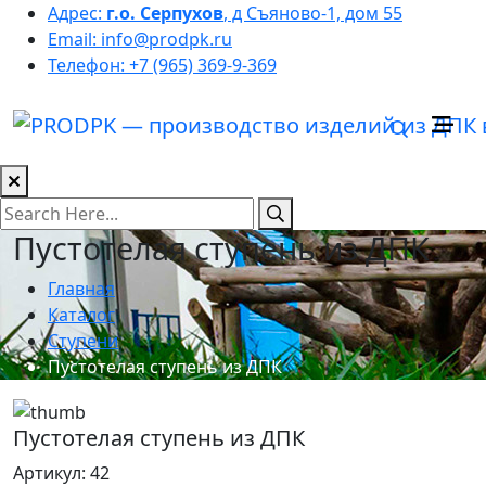
Адрес:
г.о. Серпухов
, д Съяново-1, дом 55
Email:
info@prodpk.ru
Телефон:
+7 (965) 369-9-369
Пустотелая ступень из ДПК
Главная
Каталог
Ступени
Пустотелая ступень из ДПК
Пустотелая ступень из ДПК
Артикул: 42