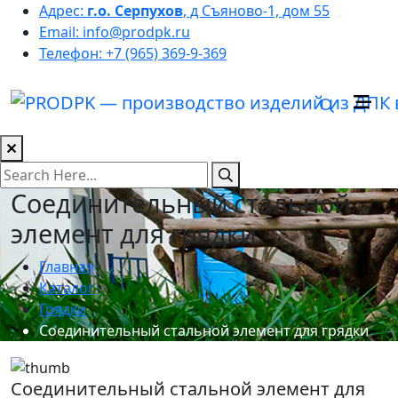
Адрес:
г.о. Серпухов
, д Съяново-1, дом 55
Email:
info@prodpk.ru
Телефон:
+7 (965) 369-9-369
Соединительный стальной
элемент для грядки
Главная
Каталог
Грядки
Соединительный стальной элемент для грядки
Соединительный стальной элемент для