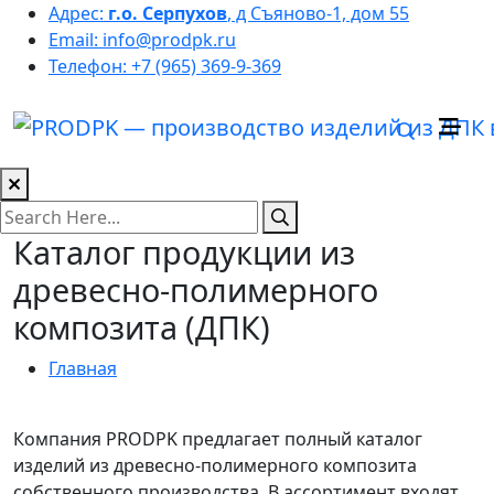
Адрес:
г.о. Серпухов
, д Съяново-1, дом 55
Email:
info@prodpk.ru
Телефон:
+7 (965) 369-9-369
Каталог продукции из
древесно-полимерного
композита (ДПК)
Главная
Каталог
Компания PRODPK предлагает полный каталог
изделий из древесно-полимерного композита
собственного производства. В ассортимент входят