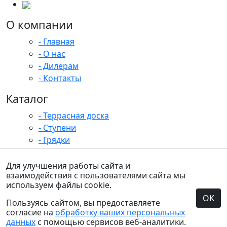
О компании
- Главная
- О нас
- Дилерам
- Контакты
Каталог
- Террасная доска
- Ступени
- Грядки
- Заборы
- Ограждения
Для улучшения работы сайта и
взаимодействия с пользователями сайта мы
- Фасадные панели
используем файлы cookie.
|
OK
Политикой обработки персональных данных
Cогласие на обработку
Пользуясь сайтом, вы предоставляете
персональных данных
согласие на
обработку ваших персональных
данных
с помощью сервисов веб-аналитики.
Веб-студия NewTone